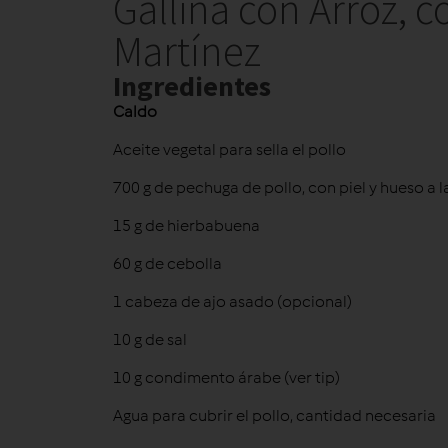
Gallina con Arroz, 
Martínez
Ingredientes
Caldo
Aceite vegetal para sella el pollo
700 g de pechuga de pollo, con piel y hueso a l
15 g de hierbabuena
60 g de cebolla
1 cabeza de ajo asado (opcional)
10 g de sal
10 g condimento árabe (ver tip)
Agua para cubrir el pollo, cantidad necesaria