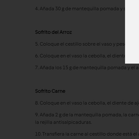
4. Añada 30 g de mantequilla pomada y sofría
Sofrito del Arroz
5. Coloque el cestillo sobre el vaso y pese 300
6. Coloque en el vaso la cebolla, el diente de aj
7. Añada los 15 g de mantequilla pomada y el a
Sofrito Carne
8. Coloque en el vaso la cebolla, el diente de aj
9. Añada 2 g de la mantequilla pomada, la car
la rejilla antisalpicaduras.
10. Transfiera la carne al cestillo donde está el 