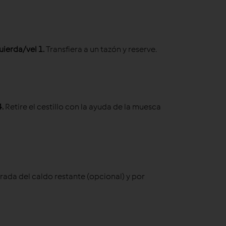
uierda/vel 1
.
Transfiera a un tazón y reserve.
4
.
Retire el cestillo con la ayuda de la muesca
arada del caldo restante (opcional) y por