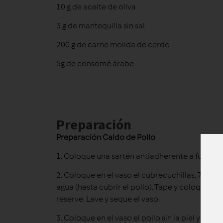
10 g de aceite de oliva
3 g de mantequilla sin sal
200 g de carne molida de cerdo
5g de consomé árabe
Preparación
Preparación Caldo de Pollo
1. Coloque una sartén antiadherente a fuego me
2. Coloque en el vaso el cubrecuchillas, 700 g p
agua (hasta cubrir el pollo). Tape y coloque el 
reserve. Lave y seque el vaso.
3. Coloque en el vaso el pollo sin la piel y el h