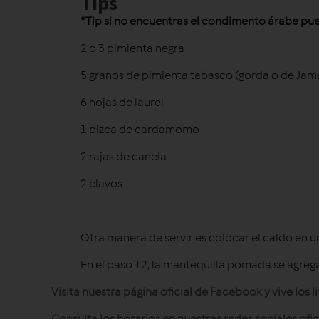
Tips
*Tip si no encuentras el condimento árabe pued
2 o 3 pimienta negra
5 granos de pimienta tabasco (gorda o de Jam
6 hojas de laurel
1 pizca de cardamomo
2 rajas de canela
2 clavos
Otra manera de servir es colocar el caldo en un 
En el paso 12, la mantequilla pomada se agreg
Visita nuestra página oficial de Facebook y vive los
Consulta los horarios en nuestras redes sociales o