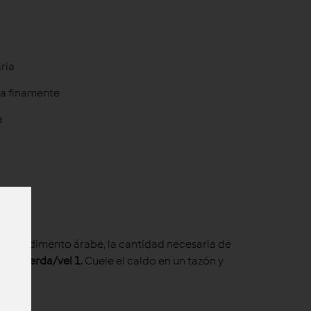
ria
a finamente
a
al, el condimento árabe, la cantidad necesaria de
 izquierda/vel 1
.
Cuele el caldo en un tazón y