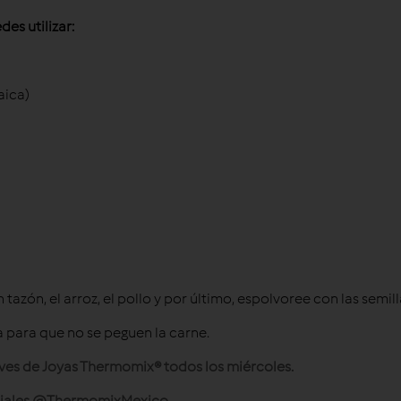
es utilizar:
aica)
tazón, el arroz, el pollo y por último, espolvoree con las semill
a para que no se peguen la carne.
 lives de Joyas Thermomix® todos los miércoles.
ficiales @ThermomixMexico.