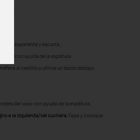
eserve.
alga transparente y escurra.
el vaso con ayuda de la espátula.
nsfiera al cestillo y utilice un tazón debajo.
aredes del vaso con ayuda de la espátula.
iro a la izquierda/vel cuchara
.
Tape y coloque