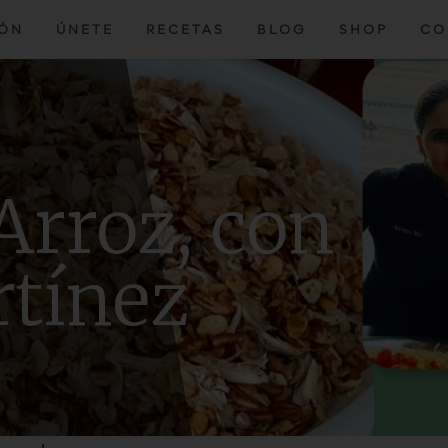
IÓN
ÚNETE
RECETAS
BLOG
SHOP
CO
Arroz, con
tínez