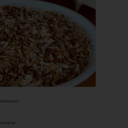
fileteadas
ecesaria