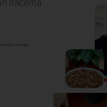
con Iracema
a mitad a lo largo