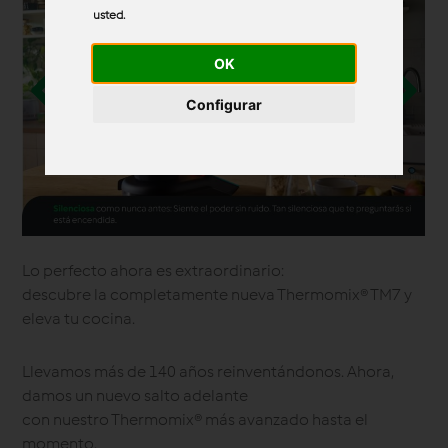
usted
.
OK
Configurar
Lo perfecto ahora es extraordinario:
descubre la completamente nueva Thermomix® TM7 y
eleva tu cocina.
Llevamos más de 140 años reinventándonos. Ahora,
damos un nuevo salto adelante
con nuestro Thermomix® más avanzado hasta el
momento.