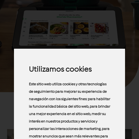
Utilizamos cookies
Este sitio web utiliza cookies y otras tecnologías
de seguimiento para mejorar su experiencia de
navegación con los siguientes fines:
para habilitar
la funcionalidad básica del sitio web
,
para brindar
Thermomix
una mejor experiencia en el sitio web
,
medir su
como nunca antes.
interés en nuestros productos y servicios y
personalizar las interacciones de marketing
,
para
mostrar anuncios que sean más relevantes para