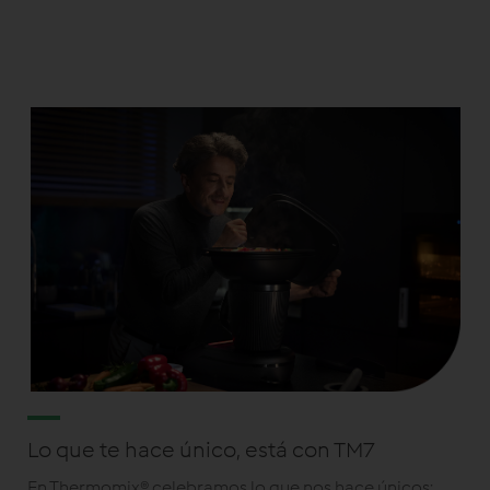
Lo que te hace único, está con TM7
En Thermomix® celebramos lo que nos hace únicos: