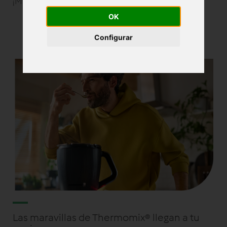
¡Maravíllate con Thermomix
®
TM7 al momento!
OK
Configurar
Las maravillas de Thermomix® llegan a tu