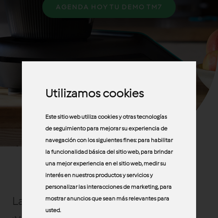
AGENDA HOY TU DEMO TM7
Utilizamos cookies
Este sitio web utiliza cookies y otras tecnologías
de seguimiento para mejorar su experiencia de
navegación con los siguientes fines:
para habilitar
la funcionalidad básica del sitio web
,
para brindar
una mejor experiencia en el sitio web
,
medir su
interés en nuestros productos y servicios y
personalizar las interacciones de marketing
,
para
La cocina del futuro, en tu cocina.
mostrar anuncios que sean más relevantes para
usted
.