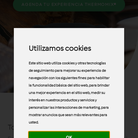
AGENDA TU EXPERIENCIA THERMOMIX®
Utilizamos cookies
Este sitio web utiliza cookies y otras tecnologías
de seguimiento para mejorar su experiencia de
navegación con los siguientes fines:
para habilitar
la funcionalidad básica del sitio web
,
para brindar
una mejor experiencia en el sitio web
,
medir su
interés en nuestros productos y servicios y
personalizar las interacciones de marketing
,
para
mostrar anuncios que sean más relevantes para
usted
.
Toda una experiencia de cocina
OK