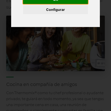
Es muy divertida, curiosa, casual pero en especial
suculenta
Configurar
Cocina en compañía de amigos
Con Thermomix® como tu chef profesional o ayudante
privado, te guiará en todo momento, ya sea que tengas
una importante cena en casa, una reunión de
cumpleaños, o simplemente compartas en familia una