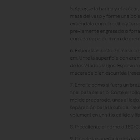
5. Agregue la harina y el azúcar
masa del vaso y forme una bola
extiéndala con el rodillo y for
previamente engrasado o forra
con una capa de 3 mm de crema
6. Extienda el resto de masa co
cm. Unte la superficie con cre
de los 2 lados largos. Espolvor
macerada bien escurrida (reserv
7. Enrolle como si fuera un bra
final para sellarlo. Corte el ro
molde preparado, unas al lado
separación para la subida. Dej
volumen) en un sitio cálido y li
8. Precaliente el horno a 180°C.
9. Pincele la superficie del
brio