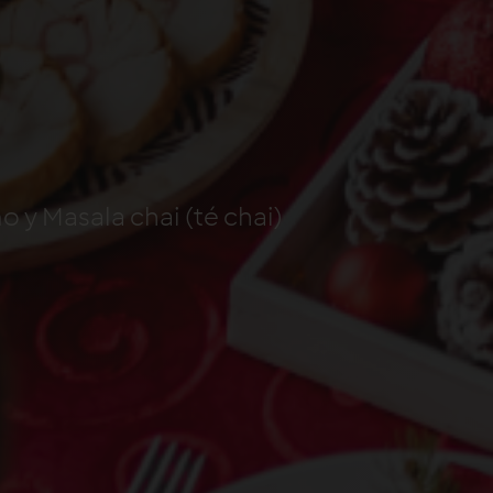
 y Masala chai (té chai)