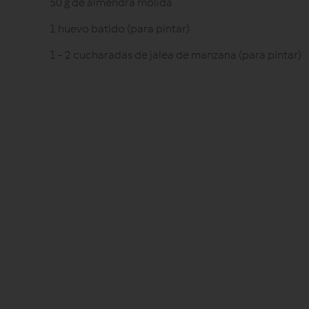
50 g de almendra molida
1 huevo batido (para pintar)
1 - 2 cucharadas de jalea de manzana (para pintar)