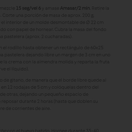
, mezcle
15 seg/vel 6
y amase
Amasar/2 min
. Retire la
. Corte una porción de masa de aprox. 200 g,
re el interior de un molde desmontable de Ø 22 cm
do con papel de hornear. Cubra la masa del fondo
 pastelera (aprox. 2 cucharadas).
n el rodillo hasta obtener un rectángulo de 60x25
ma pastelera dejando libre un margen de 3 cm en uno
ee la crema con la almendra molida y reparta la fruta
e el líquido).
zo de gitano, de manera que el borde libre quede al
llo en 12 rodajas de 5 cm y colóquelas dentro del
 de otras, dejando un pequeño espacio de
e reposar durante 2 horas (hasta que doblen su
bre de corrientes de aire.
che
con el huevo batido. Hornee durante 35-40