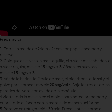
Preparación
1. Forre un molde de 24cm x 24cm con papel encerado y
reserve.
2. Coloque en el vaso la mantequilla, el azúcar mascabado y el
azúcar regular, mezcle
45 seg/vel 3
. Añada los huevos y
mezcle
15 seg/vel 3
.
3. Añada la harina, la fécula de maíz, el bicarbonato, la sal y el
polvo para hornear, mezcle
20 seg/vel 4
. Baje los restos de las
paredes del vaso con ayuda de la espátula.
4.
Vierta toda la mezcla en el molde para horno preparado y
cubra todo el fondo con la mezcla de manera uniforme.
5. Reserve en refrigeración 30 min. Precaliente el horno a