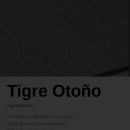
Tigre Otoño
Ingredientes
224 g de mantequilla, fría sin sal
220 g de azúcar mascabado