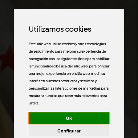
Utilizamos cookies
Este sitio web utiliza cookies y otras tecnologías
de seguimiento para mejorar su experiencia de
navegación con los siguientes fines:
para habilitar
la funcionalidad básica del sitio web
,
para brindar
una mejor experiencia en el sitio web
,
medir su
interés en nuestros productos y servicios y
personalizar las interacciones de marketing
,
para
mostrar anuncios que sean más relevantes para
usted
.
OK
Configurar